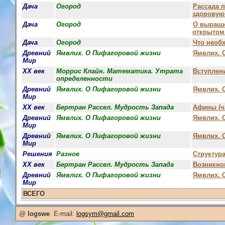
Дача
Огород
Рассада 
здоровую
Дача
Огород
О выращи
открытом
Дача
Огород
Что необ
Древний
Ямвлих. О Пифагоровой жизни
Ямвлих. 
Мир
XX век
Моррис Клайн. Математика. Утрата
Вступлен
определенности
Древний
Ямвлих. О Пифагоровой жизни
Ямвлих. О
Мир
XX век
Бертран Рассел. Мудрость Запада
Афины (ча
Древний
Ямвлих. О Пифагоровой жизни
Ямвлих. 
Мир
Древний
Ямвлих. О Пифагоровой жизни
Ямвлих. О
Мир
Решения
Разное
Структур
XX век
Бертран Рассел. Мудрость Запада
Возникно
Древний
Ямвлих. О Пифагоровой жизни
Ямвлих. 
Мир
ВСЕГО
@
logswe
E-mail:
logsym@gmail.com