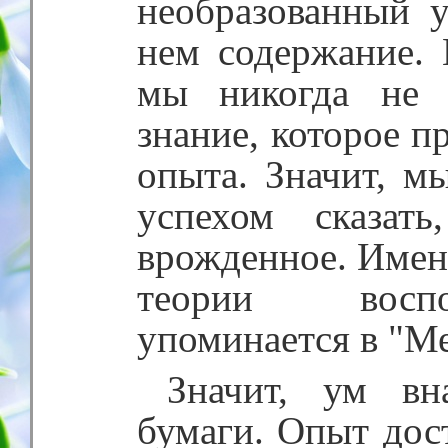
необразованный 
нем содержание. 
мы никогда не 
знание, которое п
опыта. Значит, м
успехом сказат
врожденное. Именн
теории воспо
упоминается в "М
Значит, ум вн
бумаги. Опыт дос