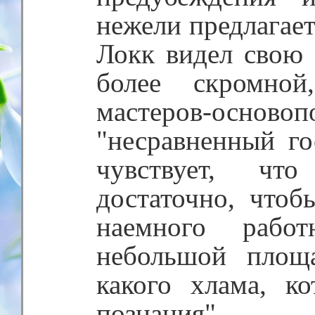
нежели предлагает
Локк видел свою 
более скромно
мастеров-осно
"несравненный г
чувствует, что
достаточно, чтоб
наемного работ
небольшой площ
какого хлама, к
познания".