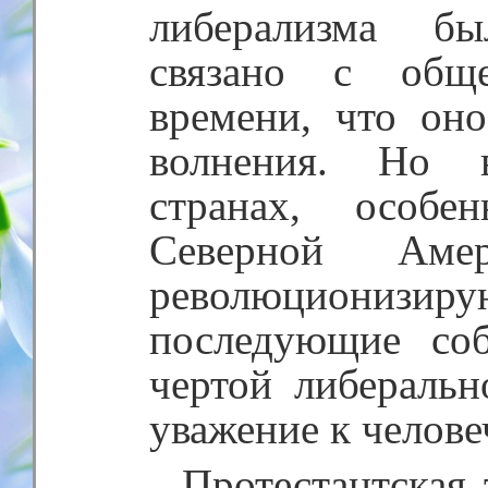
либерализма бы
связано с обще
времени, что он
волнения. Но 
странах, особ
Северной Аме
революционизир
последующие со
чертой либеральн
уважение к челове
Протестантская 