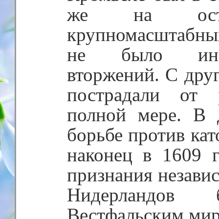
же на ост
крупномасштабных 
не было ино
вторжений. С дру
пострадали от 
полной мере. В 
борьбе против ка
наконец в 1609 г
признания незави
Нидерландов 
Вестфальским мир