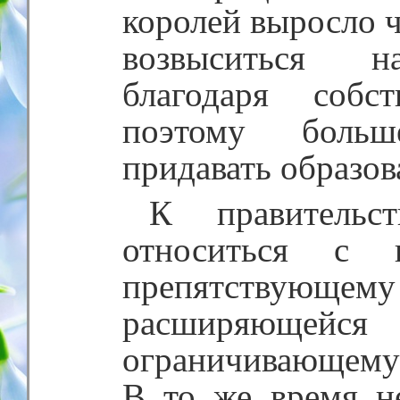
королей выросло ч
возвыситься на
благодаря собс
поэтому больш
придавать образо
К правительс
относиться с 
препятствующ
расширяюще
ограничивающему 
В то же время н