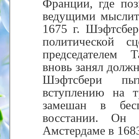
Франции, где по
ведущими мыслит
1675 г. Шэфтсбер
политической с
председателем 
вновь занял должн
Шэфтсбери пыта
вступлению на 
замешан в бес
восстании. Он 
Амстердаме в 1683