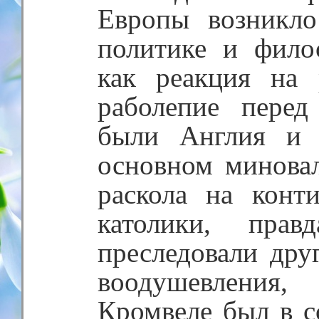
Европы возникло
политике и фило
как реакция на
раболепие пере
были Англия и 
основном минова
раскола на конт
католики, прав
преследовали друг
воодушевления
Кромвеле был в с