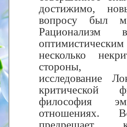
достижимо, но
вопросу был ме
Рационализм 
оптимистически
несколько некр
стороны, эп
исследование Ло
критической 
философия э
отношениях. 
предрешает,