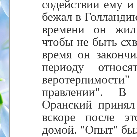
содействии ему и
бежал в Голландию
времени он жил
чтобы не быть сх
время он законч
периоду относ
веротерпимости
правлении". В
Оранский принял
вскоре после эт
домой. "Опыт" был