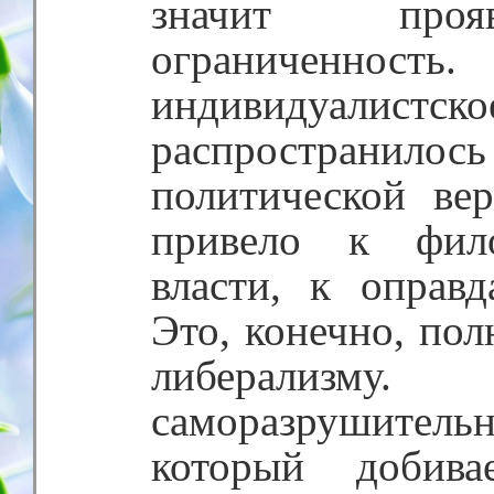
значит проя
ограниченность
индивидуал
распространилось
политической ве
привело к фило
власти, к оправ
Это, конечно, по
либерализму
саморазрушительн
который добива