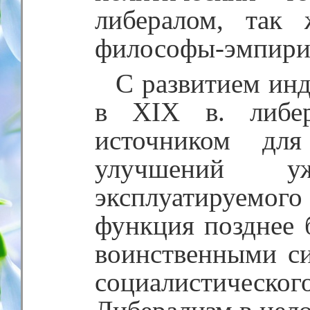
либералом, так
философы-эмпири
С развитием ин
в XIX в. либе
источником для
улучшений уж
эксплуатируемого
функция позднее 
воинственными с
социалистич