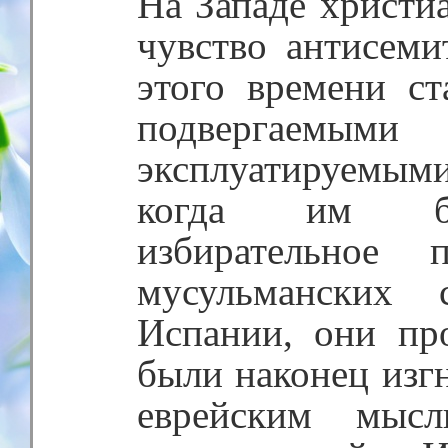
На Западе христи
чувство антисеми
этого времени ст
подвергаем
эксплуатируемы
когда им бы
избирательное
мусульманских 
Испании, они пр
были наконец изг
еврейским мысл