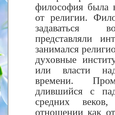
философия была 
от религии. Фил
задаваться в
представляли ин
занимался религи
духовные инстит
или власти на
времени. Пром
длившийся с па
средних веков,
отношении как о