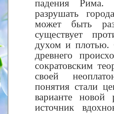
падения Рима. 
разрушать горо
может быть раз
существует про
духом и плотью. 
древнего происх
сократовским тео
своей неоплат
понятия стали ц
варианте новой 
источник вдохно