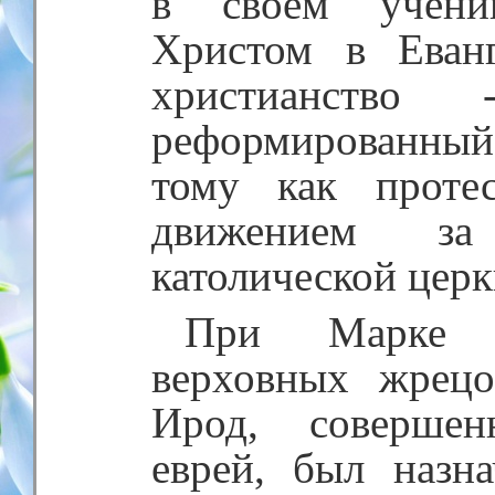
в своем учени
Христом в Еванг
христианство
реформированны
тому как проте
движением з
католической церк
При Марке А
верховных жрец
Ирод, совершен
еврей, был назн