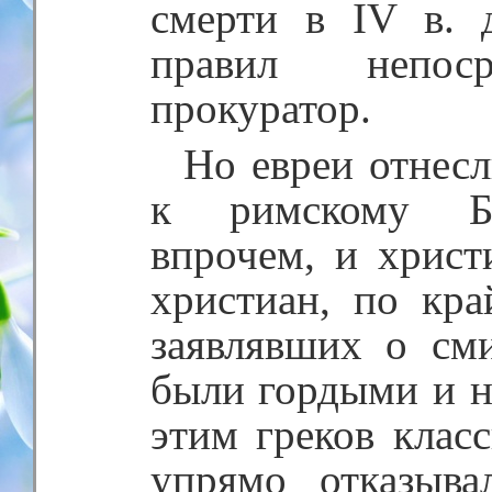
смерти в IV в.
правил непоср
прокуратор.
Но евреи отнес
к римскому Бог
впрочем, и христ
христиан, по кр
заявлявших о см
были гордыми и 
этим греков клас
упрямо отказыва