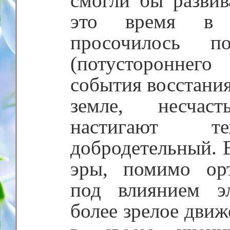
смогли бы развив
это время в 
просочилось п
(потустороннег
события восстания 
земле, несчас
настигают 
добродетельный. В
эры, помимо орт
под влиянием эл
более зрелое дви