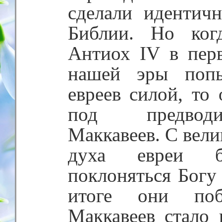
сделали идентич
Библии. Но ког
Антиох IV в перв
нашей эры попы
евреев силой, то
под предводи
Маккавеев. С вел
духа евреи б
поклоняться Богу
итоге они поб
Маккавеев стало 