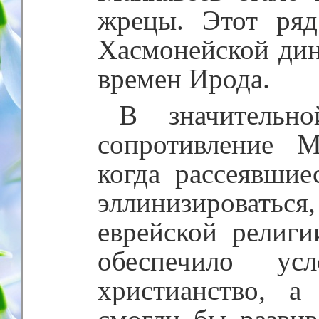
жрецы. Этот ряд
Хасмонейской дин
времен Ирода.
В значительн
сопротивление М
когда рассеявшие
эллинизироваться
еврейской религи
обеспечило ус
христианство, 