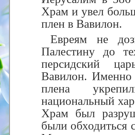
Храм и увел больш
плен в Вавилон.
Евреям не доз
Палестину до те
персидский ца
Вавилон. Именно 
плена укрепи
национальный хара
Храм был разру
были обходиться 