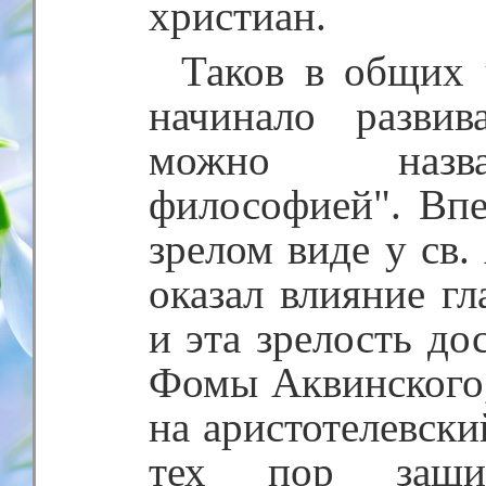
христиан.
Таков в общих 
начинало развив
можно назва
философией". Впе
зрелом виде у св.
оказал влияние г
и эта зрелость дос
Фомы Аквинского,
на аристотелевски
тех пор защи