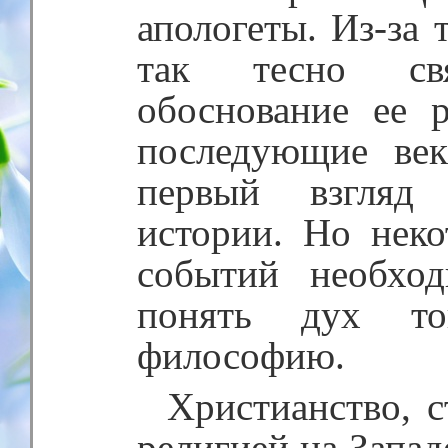
апологеты. Из-за 
так тесно св
обоснование ее 
последующие век
первый взгляд 
истории. Но неко
событий необхо
понять дух т
философию.
Христианство, 
религией на Западе