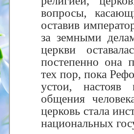
религией, церко
вопросы, касающ
оставив императо
за земными дела
церкви оставала
постепенно она 
тех пор, пока Реф
устои, настояв
общения человек
церковь стала ин
национальных гос