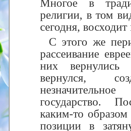
Многое в трад
религии, в том ви
сегодня, восходит
С этого же пер
рассеивание еврее
них вернулись 
вернулся, соз
незначительн
государство. П
каким-то образом
позиции в затя