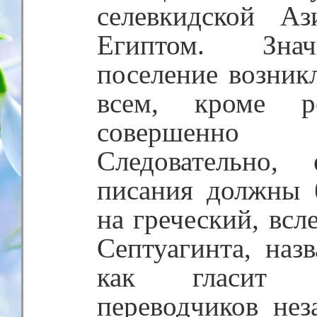
селевкидской А
Египтом. Знач
поселение возник
всем, кроме р
совершенно э
Следовательно,
писания должны 
на греческий, всл
Септуагинта, назв
как гласит л
переводчиков нез