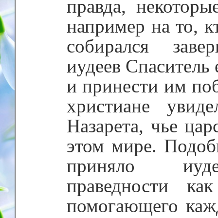
правда, некоторы
например на то, к
собирался заве
иудеев Спаситель
и принести им поб
христиане увид
Назарета, чье цар
этом мире. Подоб
приняло иуд
праведности ка
помогающего кажд