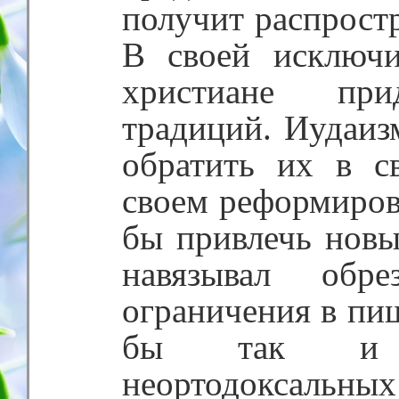
получит распростр
В своей исключи
христиане при
традиций. Иудаиз
обратить их в с
своем реформиров
бы привлечь новы
навязывал обр
ограничения в пи
бы так и о
неортодоксальных