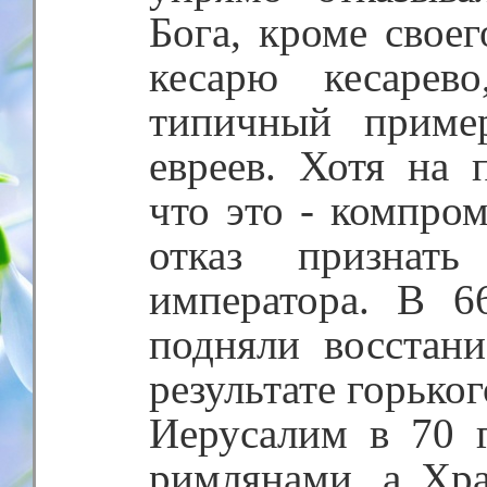
Бога, кроме своег
кесарю кесарев
типичный приме
евреев. Хотя на 
что это - компром
отказ признат
императора. В 6
подняли восстан
результате горько
Иерусалим в 70 
римлянами, а Хр