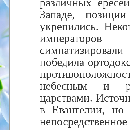
различных ересей
Западе, позиции
укрепились. Неко
императоров
симпатизировали 
победила ортодокс
противоположно
небесным и р
царствами. Источн
в Евангелии, но
непосредствен