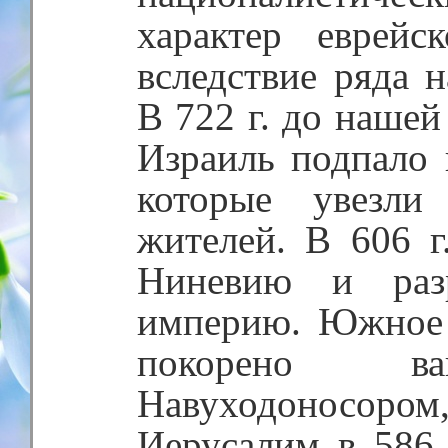
характер еврейс
вследствие ряда 
В 722 г. до нашей
Израиль подпало 
которые увезли
жителей. В 606 г
Ниневию и раз
империю. Южное 
покорено ва
Навуходоносоро
Иерусалим в 586 