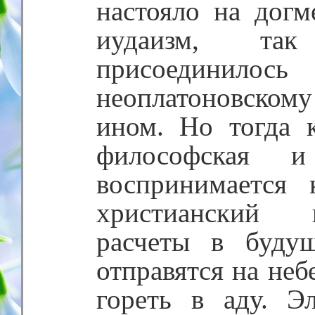
настояло на дог
иудаизм, та
присоединило
неоплатоновскому
ином. Но тогда к
философская 
воспринимается
христианский 
расчеты в будущ
отправятся на неб
гореть в аду. Э