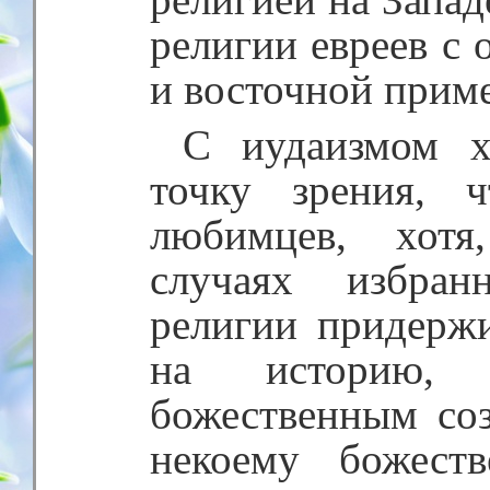
религии евреев с 
и восточной прим
С иудаизмом хр
точку зрения, 
любимцев, хотя
случаях избран
религии придержи
на историю, к
божественным со
некоему божест