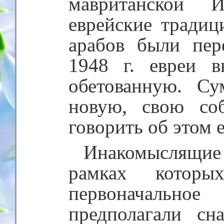
мавританской И
еврейские традиц
арабов были пер
1948 г. евреи 
обетованную. С
новую, свою соб
говорить об этом 
Инакомыслящие
рамках которы
первоначально
предполагали сн