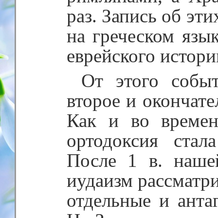
раз. Запись об эт
на греческом язы
еврейского истор
От этого событ
второе и окончате
Как и во времен
ортодоксия стал
После 1 в. наше
иудаизм рассматри
отдельные и анта