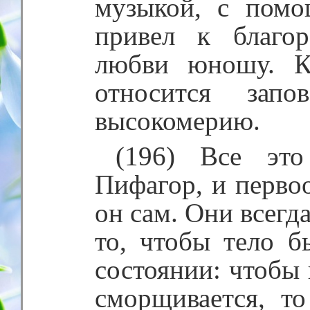
музыкой, с пом
привел к благо
любви юношу. К
относится запо
высокомерию.
(196) Все это
Пифагор, и перво
он сам. Они всегд
то, чтобы тело 
состоянии: чтобы 
сморщивается, то