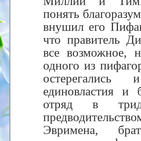
Миллии и Ти
понять благоразум
внушил его Пифаг
что правитель Ди
все возможное, 
одного из пифаго
остерегались 
единовластия и 
отряд в трид
предводительс
Эвримена, б