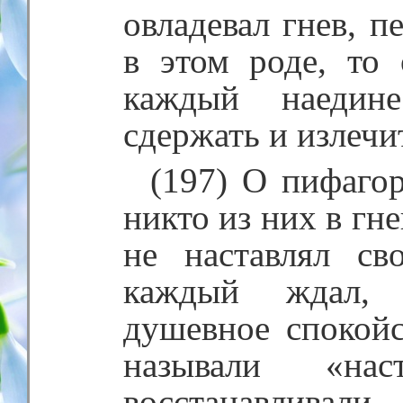
овладевал гнев, п
в этом роде, то
каждый наедин
сдержать и излечи
(197) О пифагор
никто из них в гне
не наставлял св
каждый ждал, к
душевное спокойс
называли «на
восстанавливали