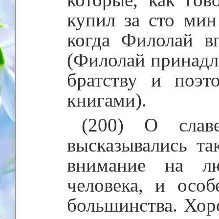
купил за сто мин
когда Филолай 
(Филолай принадл
братству и поэ
книгами).
(200) О слав
высказывались та
внимание на лю
человека, и осо
большинства. Хор