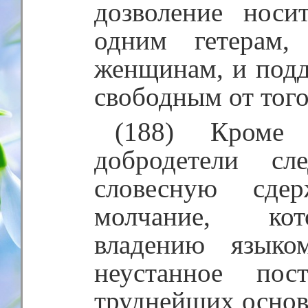
дозволение носи
одним гетерам,
женщинам, и под
свободным от того
(188) Кроме
добродетели сл
словесную сде
молчание, кот
владению языко
неустанное пос
труднейших основ