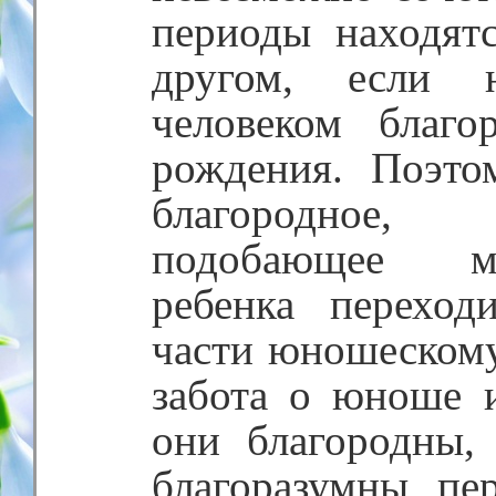
периоды находят
другом, если 
человеком благ
рождения. Поэто
благородное,
подобающее м
ребенка перехо
части юношескому 
забота о юноше и
они благородны
благоразумны, пе