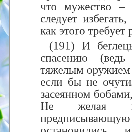
что мужество – 
следует избегать,
как этого требует 
(191) И бегле
спасению (вед
тяжелым оружием о
если бы не очути
засеянном бобами,
Не желая на
предписывающую н
остановились