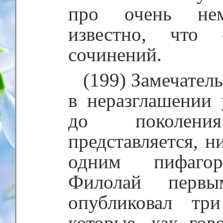
про очень нем
известно, что
сочинений.
(199) Замечател
в неразглашении 
до поколени
представляется, н
одним пифагор
Филолай первы
опубликовал тр
которые, как гов