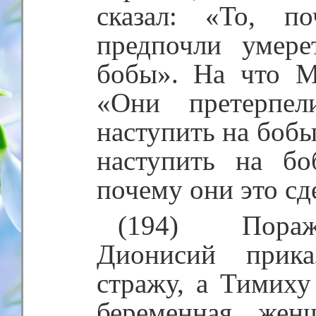
сказал: «То, п
предпочли умере
бобы». На что М
«Они претерпел
наступить на бобы
наступить на бо
почему они это сд
(194) Пораже
Дионисий прика
стражу, а Тимиху
беременная же