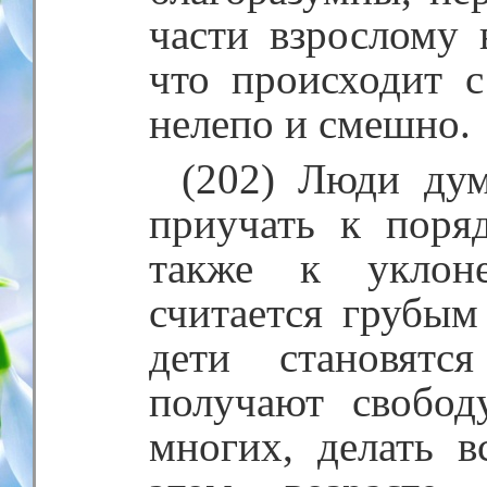
части взрослому в
что происходит 
нелепо и смешно.
(202) Люди дум
приучать к поря
также к уклон
считается грубым
дети становят
получают свобод
многих, делать в