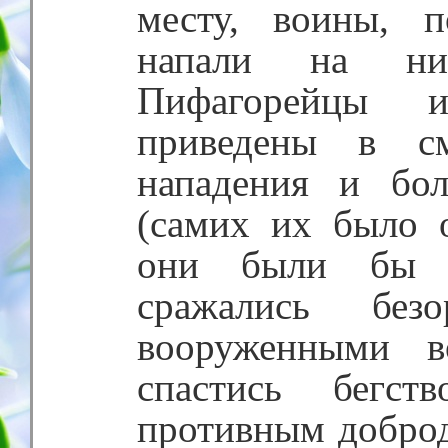
месту, воины, 
напали на ни
Пифагорейцы 
приведены в см
нападения и бо
(самих их было о
они были бы з
сражались бе
вооруженными в
спастись бегст
противным доброд