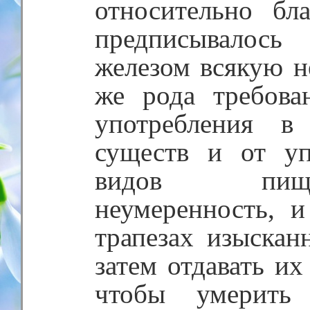
относительно бл
предписывалос
железом всякую н
же рода требова
употребления в
существ и от уп
видов пищ
неумеренность, 
трапезах изыскан
затем отдавать их
чтобы умерить