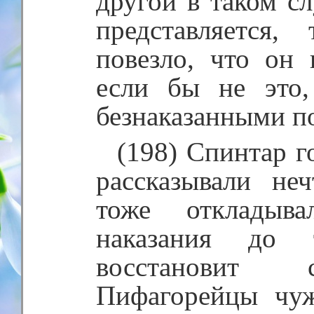
другой в таком сл
представляется
повезло, что он 
если бы не это
безнаказанными по
(198) Спинтар г
рассказывали не
тоже откладыв
наказания до
восстановит 
Пифагорейцы чуж