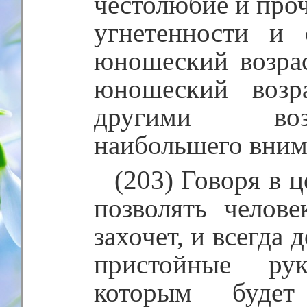
честолюбие и про
угнетенности и 
юношеский возрас
юношеский возр
другими воз
наибольшего вним
(203) Говоря в 
позволять челове
захочет, и всегда
пристойные рук
которым буде