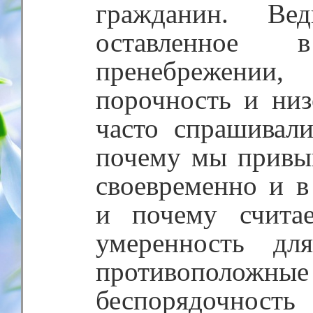
гражданин. Ве
оставленное
пренебрежении
порочность и низ
часто спрашивал
почему мы привы
своевременно и в
и почему счита
умеренность дл
противополо
беспорядочност