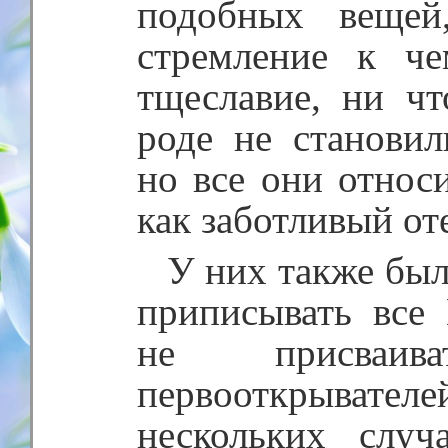
подобных вещей
стремление к че
тщеславие, ни чт
роде не становил
но все они относи
как заботливый от
У них также бы
приписывать все
не присваив
первооткрывателе
нескольких случ