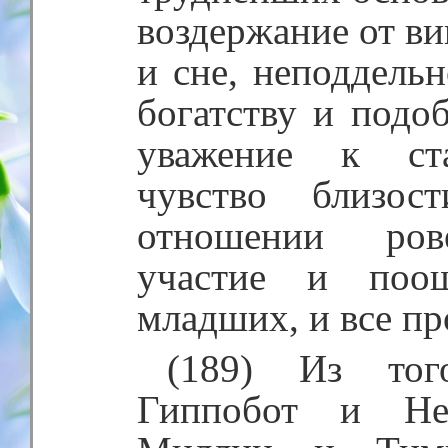
воздержание от ви
и сне, неподдельн
богатству и подо
уважение к ста
чувство близо
отношении рове
участие и поо
младших, и все пр
(189) Из тог
Гиппобот и Не