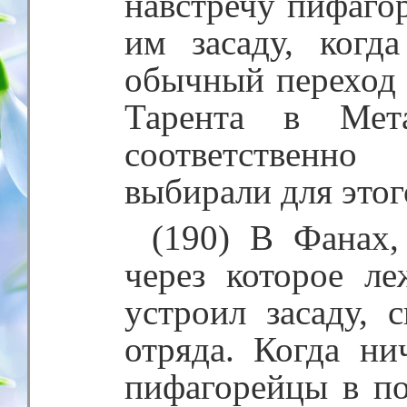
навстречу пифаго
им засаду, когд
обычный переход 
Тарента в Мет
соответственно
выбирали для этог
(190) В Фанах,
через которое л
устроил засаду, 
отряда. Когда ни
пифагорейцы в п