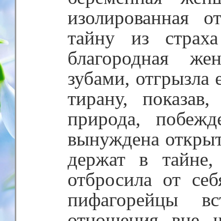
изолированная о
тайну из страх
благородная же
зубами, отгрызла 
тирану, показав
природа, побежд
вынуждена открыть
держат в тайне,
отбросила от се
пифагорейцы вс
отношения вне 