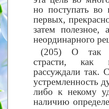
но поступать во 
первых, прекрасно
затем полезное, 
неординарного ре
(205) О так 
страсти, как 
рассуждали так. С
устремленность д
либо к некому у
наличию определ