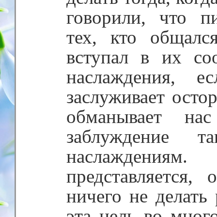
говорили, что п
тех, кто общалс
вступал в их соо
наслаждения, е
заслуживает осто
обманывает на
заблуждение т
наслаждения
представляется, 
ничего не делать
эта цель во мног