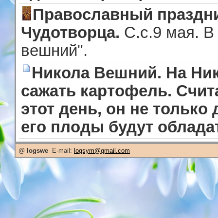
Православный праздни
Чудотворца.
С.с.9 мая. В
вешний".
Никола Вешний. На Ник
сажать картофель. Счит
этот день, он не только
его плоды будут облада
@
logswe
E-mail:
logsym@gmail.com