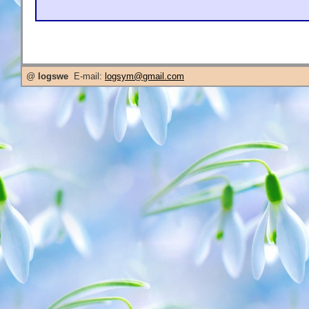
@
logswe
E-mail:
logsym@gmail.com