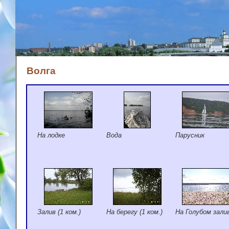
Волга
На лодке
Вода
Парусник
Залив
(1 ком.)
На берегу
(1 ком.)
На Голубом зали